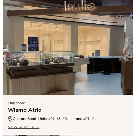
Singapore
Wisma Atria
Orchard Road, Units #01-43, #01-44 and #01-K1
VIEW STORE INFO