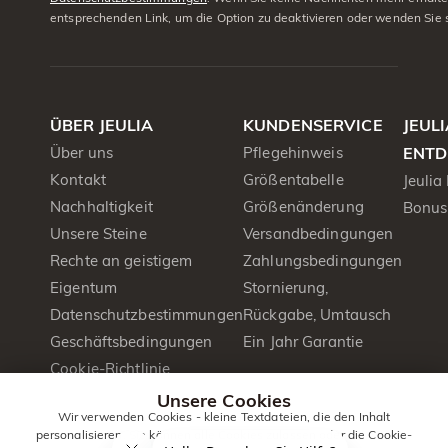
entsprechenden Link, um die Option zu deaktivieren oder wenden Sie 
ÜBER JEULIA
KUNDENSERVICE
JEUL
Über uns
Pflegehinweis
ENTD
Kontakt
Größentabelle
Jeulia
Nachhaltigkeit
Größenänderung
Bonus
Unsere Steine
Versandbedingungen
Rechte an geistigem
Zahlungsbedingungen
Eigentum
Stornierung,
Datenschutzbestimmungen
Rückgabe, Umtausch
Geschäftsbedingungen
Ein Jahr Garantie
Cookie-Richtlinie
Presse&PR
Unsere Cookies
Wir verwenden Cookies - kleine Textdateien, die den Inhalt
Produktbroschüre
personalisieren. Sie können alle Cookies zulassen oder die Cookie-