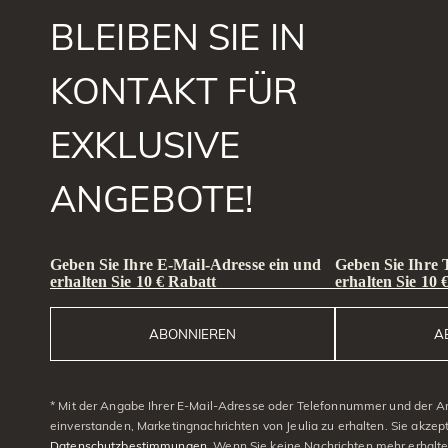
BLEIBEN SIE IN
KONTAKT FÜR
EXKLUSIVE
ANGEBOTE!
Geben Sie Ihre E-Mail-Adresse ein und
Geben Sie Ihre
erhalten Sie 10 € Rabatt
erhalten Sie 10 
ABONNIEREN
A
* Mit der Angabe Ihrer E-Mail-Adresse oder Telefonnummer und der A
einverstanden, Marketingnachrichten von Jeulia zu erhalten. Sie akzep
Datenschutzbestimmungen
. Wenn Sie keine Nachrichten mehr erhalt