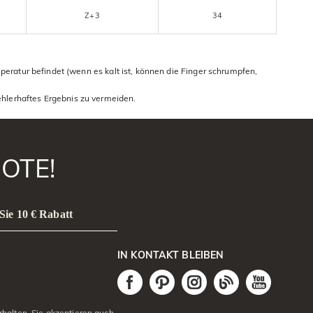
Z+3
34
mperatur befindet (wenn es kalt ist, können die Finger schrumpfen,
ehlerhaftes Ergebnis zu vermeiden.
OTE!
Sie 10 € Rabatt
IN KONTAKT BLEIBEN
halten. Sie akzeptieren auch