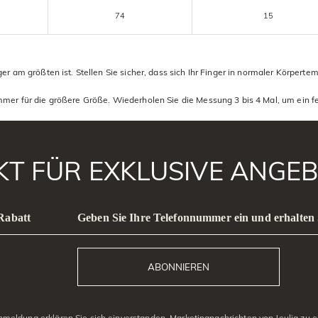
74
15
r am größten ist. Stellen Sie sicher, dass sich Ihr Finger in normaler Körperte
mer für die größere Größe. Wiederholen Sie die Messung 3 bis 4 Mal, um ein f
AKT FÜR EXKLUSIVE ANGEB
 Rabatt
Geben Sie Ihre Telefonnummer ein und erhalten 
ABONNIEREN
eldung erklären Sie sich einverstanden, Marketingnachrichten von Jeulia zu er