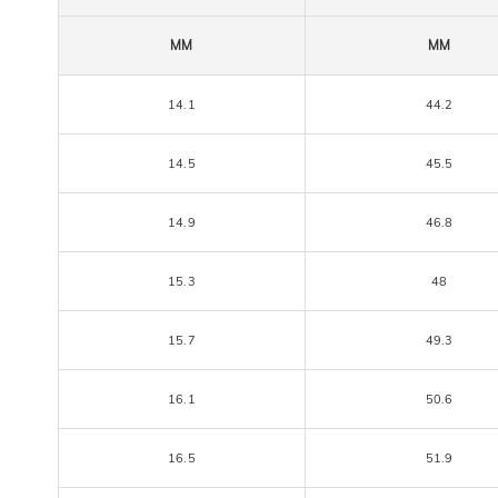
MM
MM
14.1
44.2
14.5
45.5
14.9
46.8
15.3
48
15.7
49.3
16.1
50.6
16.5
51.9