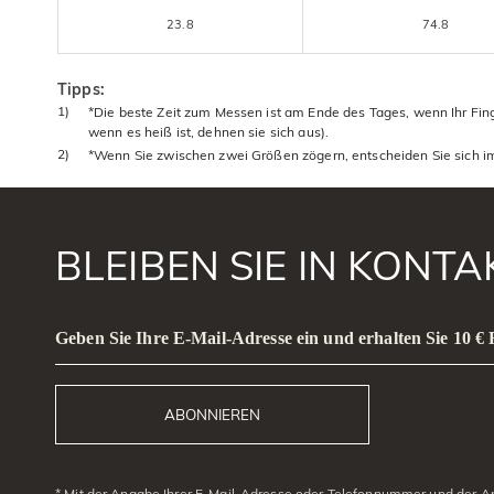
23.8
74.8
Tipps:
1)
*Die beste Zeit zum Messen ist am Ende des Tages, wenn Ihr Finge
wenn es heiß ist, dehnen sie sich aus).
2)
*Wenn Sie zwischen zwei Größen zögern, entscheiden Sie sich im
BLEIBEN SIE IN KONT
Geben Sie Ihre E-Mail-Adresse ein und erhalten Sie 10 €
ABONNIEREN
* Mit der Angabe Ihrer E-Mail-Adresse oder Telefonnummer und der Anm