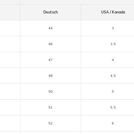
Deutsch
USA / Kanada
44
3
46
3.5
47
4
48
4.5
50
5
51
5.5
52
6