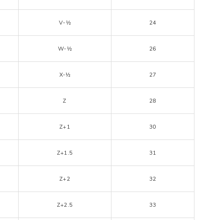
V-½
24
W-½
26
X-½
27
Z
28
Z+1
30
Z+1.5
31
Z+2
32
Z+2.5
33