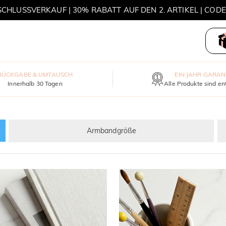
HLUSSVERKAUF | 30% RABATT AUF DEN 2. ARTIKEL | COD
MOVE MY WAY | 3 KAUFEN, HALSKETTE GRATIS
RÜCKGABE & UMTAUSCH
EIN JAHR GARAN
Innerhalb 30 Tagen
Alle Produkte sind en
Armbandgröße