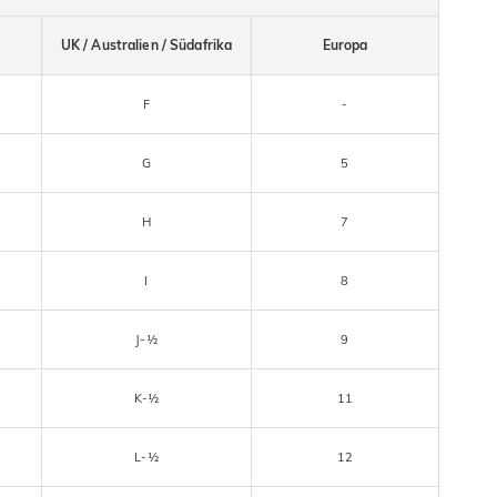
UK / Australien / Südafrika
Europa
F
-
G
5
H
7
I
8
J-½
9
K-½
11
L-½
12