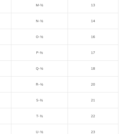
M-½
13
N-½
14
O-½
16
P-½
17
Q-½
18
R-½
20
S-½
21
T-½
22
U-½
23