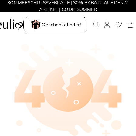
SOMMERSCHLUSSVERKAUF | 30% RABATT AUF DEN 2.
ARTIKEL | CODE: SUMMER
MOVE MY WAY | 3 KAUFEN, HALSKETTE GRATIS
Geschenkefinder!