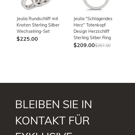
Jeulia Rundschliff mit
Jeulia "Schlagendes
Je
Knoten Sterling Silber
Herz" Totenkopf
H
Wechselring-Set
Design Herzschliff
Sc
Sterling Silber Ring
In
$225.00
Si
$209.00
$267.00
Ba
$
BLEIBEN SIE IN
KONTAKT FÜR