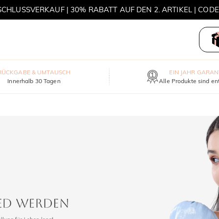
HLUSSVERKAUF | 30% RABATT AUF DEN 2. ARTIKEL | COD
MOVE MY WAY | 3 KAUFEN, HALSKETTE GRATIS
RÜCKGABE & UMTAUSCH
EIN JAHR GARAN
Innerhalb 30 Tagen
Alle Produkte sind en