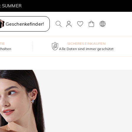
E: SUMMER
Geschenkefinder!
TIE
SICHERES EINKAUFEN
thalten
Alle Daten sind immer geschützt