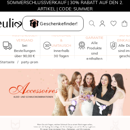
MOVE MY WAY | 3 KAUFEN, HALSKETTE GRATIS
Geschenkefinder!
EIN JAHR
KOSTENLOSER
RÜCKGABE
SICHE
GARANTIE
VERSAND
&
EINKA
Alle
bei
UMTAUSCH
Alle D
Produkte
Bestellungen
Innerhalb
sind i
sind
über 90,00 €
30 Tagen
geschü
enthalten
Startseite
party-prom