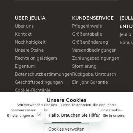
ÜBER JEULIA
KUNDENSERVICE
JEUL
Über uns
Pflegehinweis
ENTD
Kontakt
Größentabelle
Jeulia
Nachhaltigkeit
Größenänderung
Bonus
Unsere Steine
Versandbedingungen
Rechte an geistigem
Zahlungsbedingungen
Eigentum
Stornierung,
Datenschutzbestimmungen
Rückgabe, Umtausch
Geschäftsbedingungen
Ein Jahr Garantie
Cookie-Richtlinie
Presse&PR
Unsere Cookies
Wir verwenden Cookies - kleine Textdateien, die den Inhalt
Produktbroschüre
personalisieren. Sie können alle Cookies zulassen oder die Cookie-
Einstellungen anpassen. Weitere Informationen erhalten Sie in unserer
Cookie-Richtlinie.
© 2014 -
Jeulia
. Alle Rechte
Cookies verwalten
2026
Jewelry
vorbehalten.