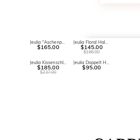
Jeulia "Aschenputtels Traum" Kürbiswagen Sterling Silber Ring
Jeulia Floral Halo Ovalschliff synthetisch Morganit Sterling Silber Ring
$165.00
$145.00
$186.00
Jeulia Kissenschliff Synthetic Morganite Sterling Silber Ring Set
Jeulia Doppelt Halo Kissenschliff Sterling Silber Ohrstecker
$185.00
$95.00
$237.00