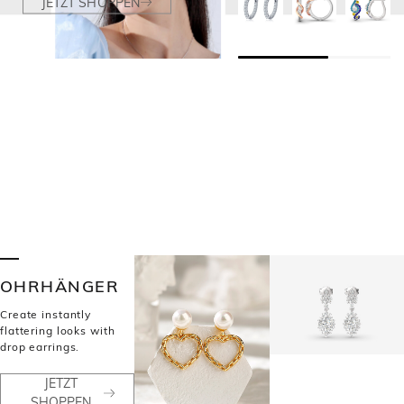
JETZT SHOPPEN
OHRHÄNGER
Create instantly
flattering looks with
drop earrings.
JETZT
SHOPPEN