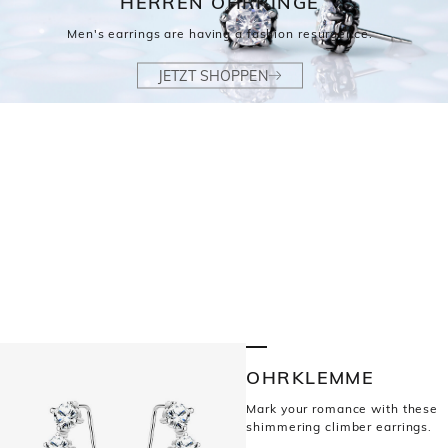
HERREN OHRRINGE
Men's earrings are having a fashion resurgence.
JETZT SHOPPEN
OHRKLEMME
Mark your romance with these
shimmering climber earrings.