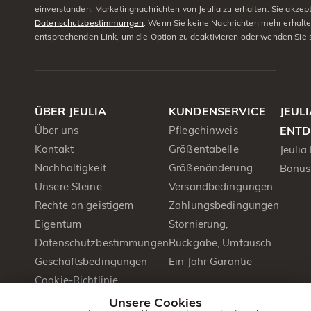
einverstanden, Marketingnachrichten von Jeulia zu erhalten. Sie akzep
Datenschutzbestimmungen
. Wenn Sie keine Nachrichten mehr erhalt
entsprechenden Link, um die Option zu deaktivieren oder wenden Sie 
ÜBER JEULIA
KUNDENSERVICE
JEUL
Über uns
Pflegehinweis
ENTD
Kontakt
Größentabelle
Jeulia
Nachhaltigkeit
Größenänderung
Bonus
Unsere Steine
Versandbedingungen
Rechte an geistigem
Zahlungsbedingungen
Eigentum
Stornierung,
Datenschutzbestimmungen
Rückgabe, Umtausch
Geschäftsbedingungen
Ein Jahr Garantie
Cookie-Richtlinie
Presse&PR
Unsere Cookies