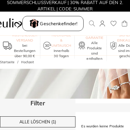
SOMMERSCHLUSSVERKAUF | 30% RABATT AUF DEN 2.
ARTIKEL | CODE: SUMMER
MOVE MY WAY | 3 KAUFEN, HALSKETTE GRATIS
Geschenkefinder!
EIN JAHR
KOSTENLOSER
RÜCKGABE
SICHE
GARANTIE
VERSAND
&
EINKA
Alle
bei
UMTAUSCH
Alle D
Produkte
Bestellungen
Innerhalb
sind i
sind
über 90,00 €
30 Tagen
geschü
enthalten
Startseite
Hochzeit
Filter
ALLE LÖSCHEN (1)
Es wurden keine Produkte