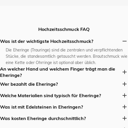
Hochzeitsschmuck FAQ
Was ist der wichtigste Hochzeitsschmuck?
Die Eheringe (Trauringe) sind die zentralen und verpflichtenden
Stücke, die standesamtlich getauscht werden. Brautschmuck wie
eine Kette oder Ohrringe ist optional aber üblich.
An welcher Hand und welchem Finger trägt man die
Eheringe?
Traditionell am Ringfinger der rechten Hand. Verlobungs- oder
Wer bezahlt die Eheringe?
Paarringe werden nach der Hochzeit oft von der linken auf die
Traditionell übernahm in Deutschland der Bräutigam die Kosten
rechte Hand gewechselt.
Welche Materialien sind typisch für Eheringe?
für beide Eheringe, während die Braut oft die Verlobungsringe
585er Gelb-, Weiß- oder Roségold (14 Karat) ist am
bezahlte. Heute ist die gängigste und praktikabelste Lösung,
Was ist mit Edelsteinen in Eheringen?
gebräuchlichsten. Platin, 333er Gold (8 Karat) und Palladium
dass das Brautpaar die Kosten gemeinsam trägt, häufig aus
Kleine Diamanten sind beliebte Akzente. Geburtssteine oder
werden auch verwendet.
Was kosten Eheringe durchschnittlich?
einem gemeinsamen Sparkonto oder dem Haushaltsbudget.
andere farbige Steine sind weniger traditionell, aber werden
Auch eine Beteiligung der Familien, besonders als finanzielles
Eine große Spanne: einfache Goldreifen ab ca. €800-€1.500 pro