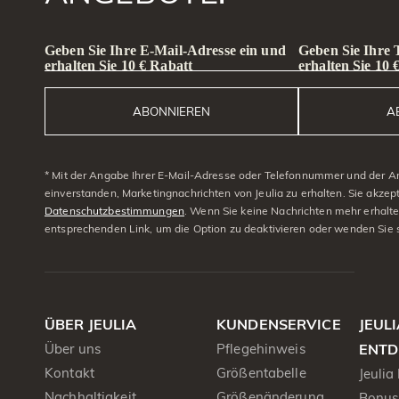
Geben Sie Ihre E-Mail-Adresse ein und
Geben Sie Ihre
erhalten Sie 10 € Rabatt
erhalten Sie 10 
ABONNIEREN
A
* Mit der Angabe Ihrer E-Mail-Adresse oder Telefonnummer und der A
einverstanden, Marketingnachrichten von Jeulia zu erhalten. Sie akzep
Datenschutzbestimmungen
. Wenn Sie keine Nachrichten mehr erhalt
entsprechenden Link, um die Option zu deaktivieren oder wenden Sie 
ÜBER JEULIA
KUNDENSERVICE
JEUL
Über uns
Pflegehinweis
ENTD
Kontakt
Größentabelle
Jeulia
Nachhaltigkeit
Größenänderung
Bonus