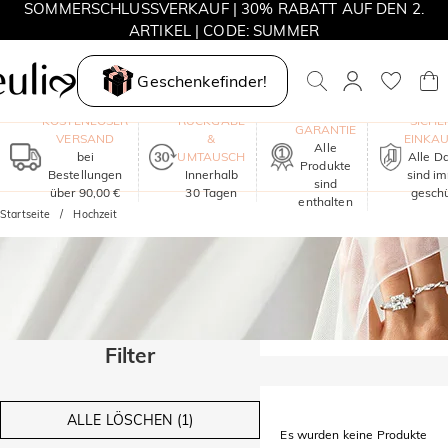
SOMMERSCHLUSSVERKAUF | 30% RABATT AUF DEN 2.
ARTIKEL | CODE: SUMMER
MOVE MY WAY | 3 KAUFEN, HALSKETTE GRATIS
Geschenkefinder!
EIN JAHR
KOSTENLOSER
RÜCKGABE
SICHE
GARANTIE
VERSAND
&
EINKA
Alle
bei
UMTAUSCH
Alle D
Produkte
Bestellungen
Innerhalb
sind i
sind
über 90,00 €
30 Tagen
geschü
enthalten
Startseite
Hochzeit
Filter
ALLE LÖSCHEN (1)
Es wurden keine Produkte