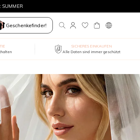
E: SUMMER
Geschenkefinder!
TIE
SICHERES EINKAUFEN
thalten
Alle Daten sind immer geschützt