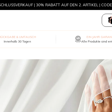
HLUSSVERKAUF | 30% RABATT AUF DEN 2. ARTIKEL | COD
MOVE MY WAY | 3 KAUFEN, HALSKETTE GRATIS
RÜCKGABE & UMTAUSCH
EIN JAHR GARAN
Innerhalb 30 Tagen
Alle Produkte sind en