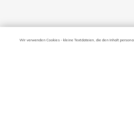
Wir verwenden Cookies - kleine Textdateien, die den Inhalt persona
Was ist der wichtigste Hochzeitsschmuck?
Die Eheringe (Trauringe) sind die zentralen und verpflichtend
An welcher Hand und welchem Finger trägt man die Eh