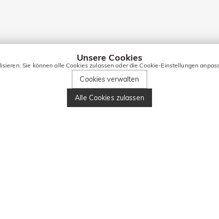
Unsere Cookies
lisieren. Sie können alle Cookies zulassen oder die Cookie-Einstellungen anpas
Cookies verwalten
Alle Cookies zulassen
Hochzeitsschmuck FAQ
en Stücke, die standesamtlich getauscht werden. Brautschmuck wie ein
eringe?