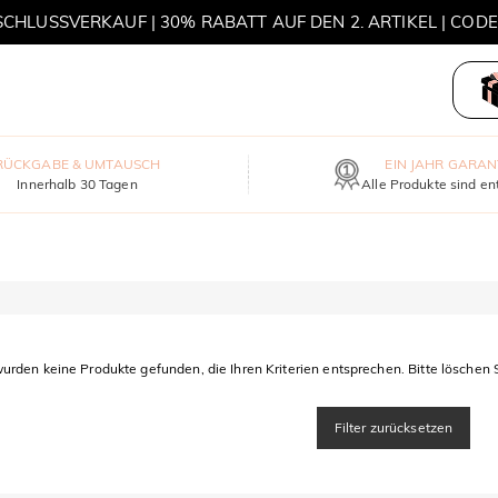
HLUSSVERKAUF | 30% RABATT AUF DEN 2. ARTIKEL | COD
MOVE MY WAY | 3 KAUFEN, HALSKETTE GRATIS
RÜCKGABE & UMTAUSCH
EIN JAHR GARAN
Innerhalb 30 Tagen
Alle Produkte sind en
urden keine Produkte gefunden, die Ihren Kriterien entsprechen. Bitte löschen S
Filter zurücksetzen