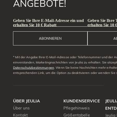
ANGEBOTE!
Geben Sie Ihre E-Mail-Adresse ein und
Geben Sie Ihre
erhalten Sie 10 € Rabatt
erhalten Sie 10 
ABONNIEREN
A
* Mit der Angabe Ihrer E-Mail-Adresse oder Telefonnummer und der A
einverstanden, Marketingnachrichten von Jeulia zu erhalten. Sie akzep
Datenschutzbestimmungen
. Wenn Sie keine Nachrichten mehr erhalt
entsprechenden Link, um die Option zu deaktivieren oder wenden Sie 
ÜBER JEULIA
KUNDENSERVICE
JEUL
Über uns
Pflegehinweis
ENTD
Kontakt
Größentabelle
Jeulia