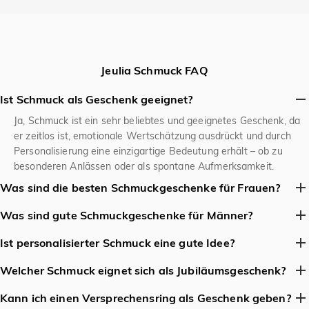
Jeulia Schmuck FAQ
Ist Schmuck als Geschenk geeignet?
Ja, Schmuck ist ein sehr beliebtes und geeignetes Geschenk, da
er zeitlos ist, emotionale Wertschätzung ausdrückt und durch
Personalisierung eine einzigartige Bedeutung erhält – ob zu
besonderen Anlässen oder als spontane Aufmerksamkeit.
Was sind die besten Schmuckgeschenke für Frauen?
Klassiker sind Ohrringe, zarte Halsketten, Armreifen oder
Was sind gute Schmuckgeschenke für Männer?
personalisierte Stücke wie Namensketten oder Ringe mit
Schlichte Armbänder (Leder, Metall), Siegelringe, Halsketten mit
Geburtssteinen.
Ist personalisierter Schmuck eine gute Idee?
minimalistischen Anhängern oder robuste Uhren sind beliebt.
Ja, personalisierter Schmuck ist eine ausgezeichnete Idee, da er
Welcher Schmuck eignet sich als Jubiläumsgeschenk?
ein einzigartiges und emotional bedeutsames Geschenk schafft –
Zu einem Jubiläum eignen sich Schmuckstücke, die dem
ob durch Gravuren, Geburtssteine oder individuelle Designs. Es
Kann ich einen Versprechensring als Geschenk geben?
traditionellen Jubiläumsmetall oder -stein entsprechen (z.B. Silber