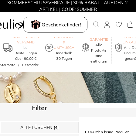
SOMMERSCHLUSSVERKAUF | 30% RABATT AUF DEN 2.
ARTIKEL | CODE: SUMMER
MOVE MY WAY | 3 KAUFEN, HALSKETTE GRATIS
Geschenkefinder!
EIN JAHR
KOSTENLOSER
RÜCKGABE
SICHE
GARANTIE
VERSAND
&
EINKA
Alle
bei
UMTAUSCH
Alle D
Produkte
Bestellungen
Innerhalb
sind i
sind
über 90,00 €
30 Tagen
geschü
enthalten
Startseite
Geschenke
Filter
ALLE LÖSCHEN (4)
Es wurden keine Produkte