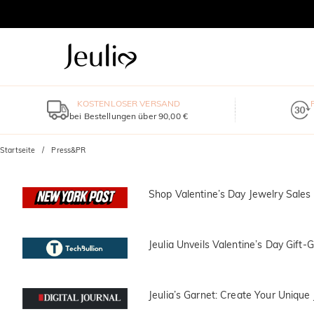
KOSTENLOSER VERSAND
bei Bestellungen über 90,00 €
Startseite
Press&PR
Shop Valentine’s Day Jewelry Sales
Jeulia Unveils Valentine’s Day Gift
Jeulia’s Garnet: Create Your Unique