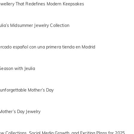
Jewellery That Redefines Modern Keepsakes
lia’s Midsummer Jewelry Collection
 mercado español con una primera tienda en Madrid
eason with Jeulia
or unforgettable Mother’s Day
 Mother’s Day Jewelry
ew Collections, Social Media Growth, and Exciting Plans for 2025