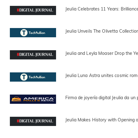
Jeulia Celebrates 11 Years: Brillianc
Jeulia Unveils The Olivetta Collectio
Jeulia and Leyla Moaser Drop the Yea
Jeulia Luna Astra unites cosmic rom
Firma de joyería digital Jeulia da u
Jeulia Makes History with Opening of