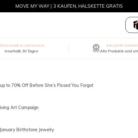
MOVE MY WAY | 3 KAUFEN, HALSKETTE GRATIS
RÜCKGABE & UMTAUSCH
EIN JAHR GARAN
Innerhalb 30 Tagen
Alle Produkte sind en
 up to 70% Off Before She’s Pissed You Forgot
-Giving Art Campaign
 January Birthstone Jewelry