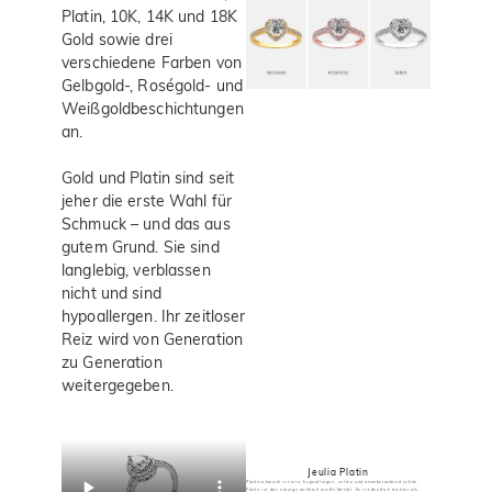
Platin, 10K, 14K und 18K
Gold sowie drei
verschiedene Farben von
Gelbgold-, Roségold- und
Weißgoldbeschichtungen
an.
Gold und Platin sind seit
jeher die erste Wahl für
Schmuck – und das aus
gutem Grund. Sie sind
langlebig, verblassen
nicht und sind
hypoallergen. Ihr zeitloser
Reiz wird von Generation
zu Generation
weitergegeben.
Jeulia Platin
Platinschmuck ist rein, hypoallergen, selten und atemberaubend schön.
Platin ist das einzige wirklich weiße Metall. Es ist deutlich dichter als