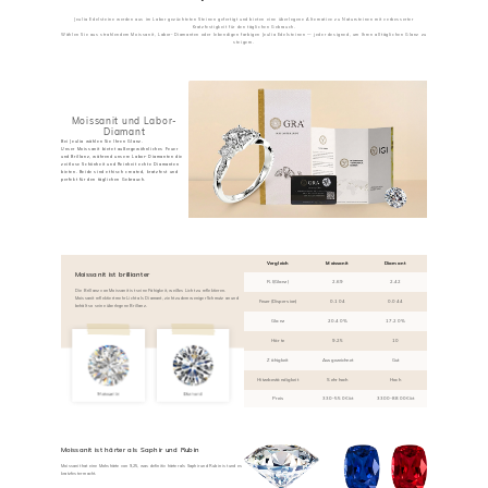
Jeulia Edelsteine werden aus im Labor gezüchteten Steinen gefertigt und bieten eine überlegene Alternative zu Natursteinen mit verbesserter
Kratzfestigkeit für den täglichen Gebrauch.
Wählen Sie aus strahlendem Moissanit, Labor-Diamanten oder lebendigen farbigen Jeulia Edelsteinen — jeder designed, um Ihren alltäglichen Glanz zu
steigern.
Moissanit und Labor-
Diamant
Bei Jeulia wählen Sie Ihren Glanz.
Unser Moissanit bietet außergewöhnliches Feuer
und Brillanz, während unsere Labor-Diamanten die
zeitlose Schönheit und Reinheit echte Diamanten
bieten. Beide sind ethisch created, kratzfest und
perfekt für den täglichen Gebrauch.
Vergleich
Moissanit
Diamant
Moissanit ist brillianter
R.I(Glanz)
2.69
2.42
Die Brillanz von Moissanit ist seine Fähigkeit, weißes Licht zu reflektieren.
Moissanit reflektiert mehr Licht als Diamant, zieht zudem weniger Schmutz an und
Feuer(Dispersion)
0.104
0.044
behält so seine überlegene Brillanz.
Glanz
20.40%
17.20%
Härte
9.25
10
Zähigkeit
Ausgezeichnet
Gut
Hitzebeständigkeit
Sehr hoch
Hoch
Preis
330-550€/ct
3300-8800€/ct
Moissanit ist härter als Saphir und Rubin
Moissanit hat eine Mohshärte von 9,25, was definitiv härter als Saphir und Rubin ist und es
kratzfester macht.