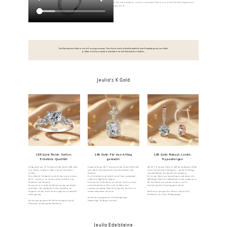
Gold und haltbarer. Jeulia verwendet Platin mit einem Reinheitsgrad von
über 95 %.
Die Reinheit von Gold wird in Karat gemessen. Das Karat ist die Maßeinheit für den Reinheitsgrad von Gold.
Je höher die Karatzahl, desto höher ist die Reinheit des Goldes.
Jeulia's K Gold
18K Gold: Reich. Selten.
14K Gold: Für den Alltag
10K Gold: Robust. Leicht.
Erbstück-Qualität
gemacht
Hypoallergen
Hergestellt aus 75 % reinem Gold, bietet 18K Gold
Hergestellt aus 58,3 % reinem Gold, bietet 14K Gold
Mit 41,7 % reinem Gold ist 10K die haltbarste Wahl
eine tiefere, wärmere Farbe und ein luxuriöses
das ideale Gleichgewicht zwischen Stärke und
in der Feinschmuck-Kategorie – perfekt für Ringe
Gefühl.
Reinheit.
und Armbänder, die überall hin mitgehen.
Sein höherer Goldanteil verleiht ihm einen inneren
Es ist kratzfest und behält seine Form wunderbar –
Es ist von Natur aus hypoallergen und daher eine
Wert – macht es zu einem zeitlosen Stück zum
selbst bei täglichem Tragen.
großartige Wahl für empfindliche Haut, während es
Schätzen und Vererben.
Es bietet die Schönheit von echtem Gold zu einem
die Schönheit von echtem Gold zu einem
Dennoch ist es dank der Beimischung von Kupfer
erschwinglicheren Preis und ist daher eine
erschwinglichen Einstiegspreis bietet.
und Silber, die Haltbarkeit ohne Einbußen an
vertrauenswürdige Wahl für Schmuck, den Sie nie
Eleganz verleiht, auch für den täglichen Gebrauch
wieder abnehmen möchten.
Am besten geeignet für: Aktive Lebensstile,
robust genug.
Erstkäufer von Gold, Alltagstragen.
Am besten geeignet für: Verlobungsringe,
Am besten geeignet für: Meilensteingeschenke,
Stapelringe, Alltagsessentials.
Erbstücke und besondere Anlässe.
Jeulia Edelsteine